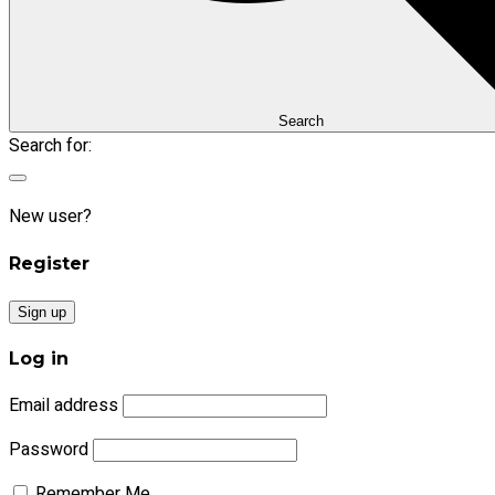
Search
Search for:
New user?
Register
Sign up
Log in
Email address
Password
Remember Me