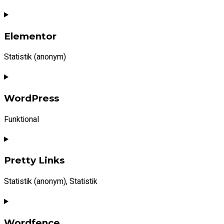
Elementor
Statistik (anonym)
Consent
to
WordPress
service
elementor
Funktional
Consent
to
Pretty Links
service
wordpress
Statistik (anonym), Statistik
Consent
to
Wordfence