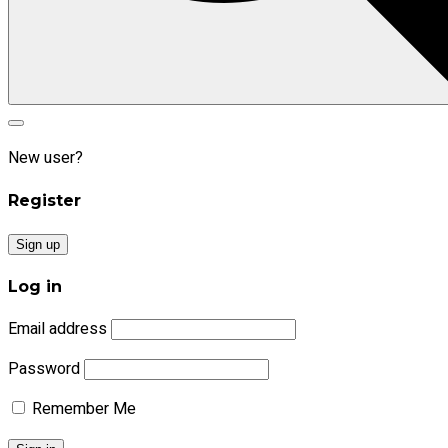
Search
Search
for:
New user?
Register
Sign up
Log in
Email address
Password
Remember Me