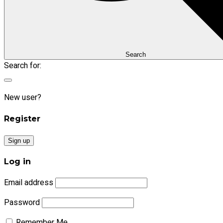
Search
Search for:
New user?
Register
Sign up
Log in
Email address
Password
Remember Me