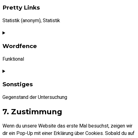
to
Pretty Links
service
wordpress
Statistik (anonym), Statistik
Consent
to
Wordfence
service
pretty-
Funktional
links
Consent
to
Sonstiges
service
wordfence
Gegenstand der Untersuchung
Consent
7. Zustimmung
to
service
Wenn du unsere Website das erste Mal besuchst, zeigen wir
sonstiges
dir ein Pop-Up mit einer Erklärung über Cookies. Sobald du auf