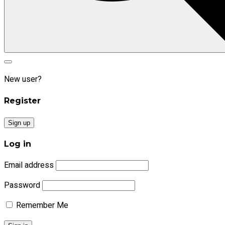
Search
Search
for:
New user?
Register
Sign up
Log in
Email address
Password
Remember Me