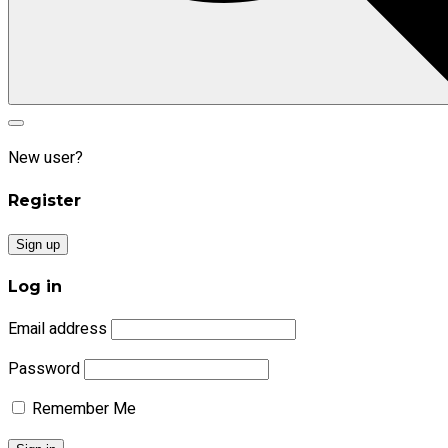
Search
Search
for:
New user?
Register
Sign up
Log in
Email address
Password
Remember Me