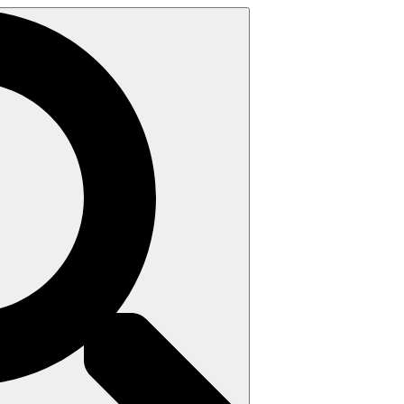
Search
for: